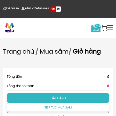
VÉ CỦA TÔI
ĐĂNG KÝ/ ĐĂNG NHẬP
VN
EN
Trang chủ
/
Mua sắm
/
Giỏ hàng
Tổng tiền
đ
Tổng thanh toán
đ
ĐẶT HÀNG
TIẾP TỤC MUA SẮM